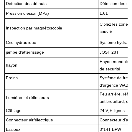
Détection des défauts
Détection des dé
Pression d'essai (MPa)
1,61
Ciblez les zones
Inspection par magnétoscopie
couvrir.
Cric hydraulique
Système hydraul
jambe d'atterrissage
JOST 28T
Hayon monobloc a
hayon
de sécurité
Freins
Système de frein
d'urgence WABCO 
Feu arrière, réflec
Lumières et réflecteurs
antibrouillard, é
Câblage
24 V, 6 lignes
Connecteur air/électrique
Connecteur d'air
Essieux
3
*14T BPW