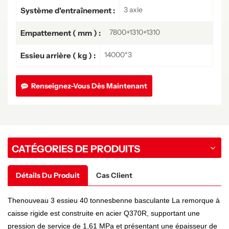
3 axle
Système d'entraînement :
7800+1310+1310
Empattement ( mm ) :
14000*3
Essieu arrière ( kg ) :
Renseignez-Vous Dès Maintenant
CATÉGORIES DE PRODUITS
Détails Du Produit
Cas Client
Th
e
nouveau
3
essieu
40 tonnes
benne basculante
La remorque à
caisse rigide est construite en acier Q370R, supportant une
pression de service de 1,61 MPa et présentant une épaisseur de