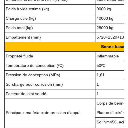
Poids à vide estimé (kg)
9
000 kg
Charge utile (kg)
40
000
kg
Poids total (kg)
28
000 kg
Empattement (mm)
6720+1320+132
Benne bascul
Propriété fluide
Inflammable
Température de conception (ºC)
50ºC
Pression de conception (MPa)
1,61
Surcharge pour corrosion (mm)
1
Facteur de joint soudé
1
Corps de benne 
Principaux matériaux de pression d'appui
Plaque d'extrém
Sol:
Nm450, acier 