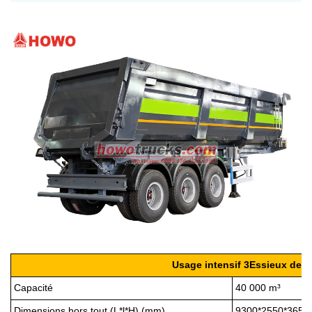
Usage intensif
3
Essieux de 
Capacité
40 000 m³
Dimensions hors tout (L*l*H) (mm)
93
00*2550*3650