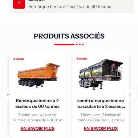
Remorque benne à 4 essieux de 60 tonnes
PRODUITS ASSOCIÉS
Remorque benne à 4
semi-remorque benne
essieux de 60 tonnes
basculante à 3 essieux
de 40 tonnes
Thenouveau 4 La semi-
Thenouveau 3 essieu 40
remorque benne de 6 000 m³
tonnesbenne basculante La
à essieux est construite en
remorque à caisse rigide est
EN SAVOIR PLUS
EN SAVOIR PLUS
acier Q370R, offrant une
construite en acier Q370R,
pression de conception de
supportant une pression de