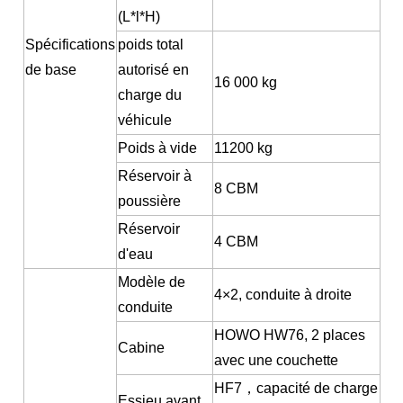
(L*l*H)
Spécifications
poids total
de base
autorisé en
16 000 kg
charge du
véhicule
Poids à vide
11200 kg
Réservoir à
8 CBM
poussière
Réservoir
4 CBM
d'eau
Modèle de
4
×
2, conduite à droite
conduite
HOWO HW76, 2 places
Cabine
avec une couchette
HF7
，
capacité de charge
Essieu avant