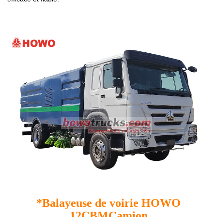
*
Balayeuse de voirie HOWO
12CBM
Camion