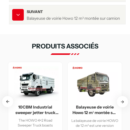
SUIVANT
Balayeuse de voirie Howo 12 m³ montée sur camion
PRODUITS ASSOCIÉS
l
Balayeuse de voirie
Camion balayeuse
uck
Howo 12 m³ montée sur
HOWO RHD 12CBM
camion
d
La balayeuse de voirie HOWO
Le camion balayeuse HOWO
s
de 12 m³ est une version
12CBM RHD est un engin