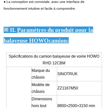
● La conception est conviviale, avec une interface de
fonctionnement intuitive et facile à comprendre.
※
II.
Paramètres du produit pour la
balayeuse HOWO
camion
:
Spécifications du camion balayeuse de voirie HOWO
RHD 12CBM
Marque du
SINOTRUK
châssis
Modèle de
ZZ1167M50
châssis
Dimensions
hors tout
8800
×
2500
×
3150 mm